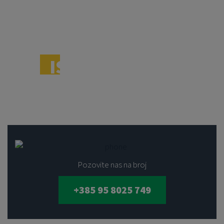
ISTAKNITE SE I
OSTAVITE BOLJI UTISAK
Pozovite nas na broj
+385 95 8025 749