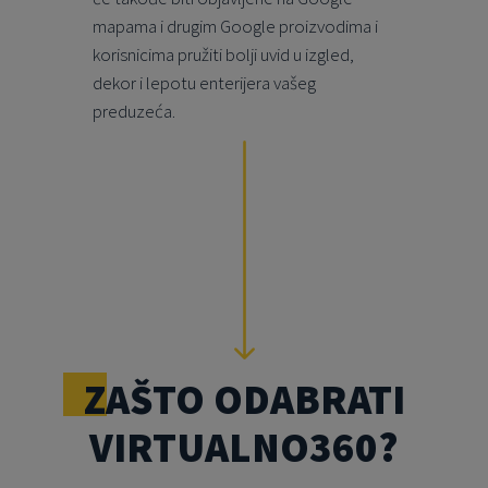
mapama i drugim Google proizvodima i
korisnicima pružiti bolji uvid u izgled,
dekor i lepotu enterijera vašeg
preduzeća.
ZAŠTO ODABRATI
VIRTUALNO360?