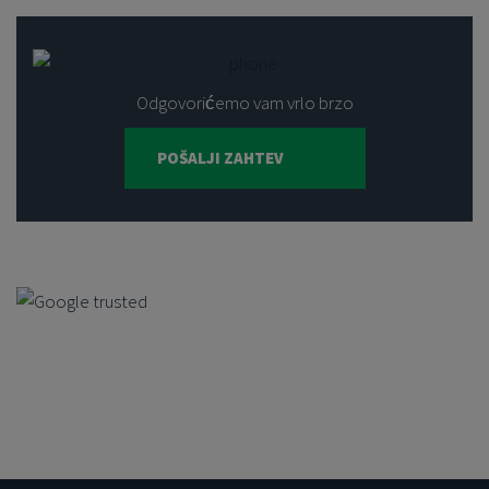
Odgovorićemo vam vrlo brzo
POŠALJI ZAHTEV