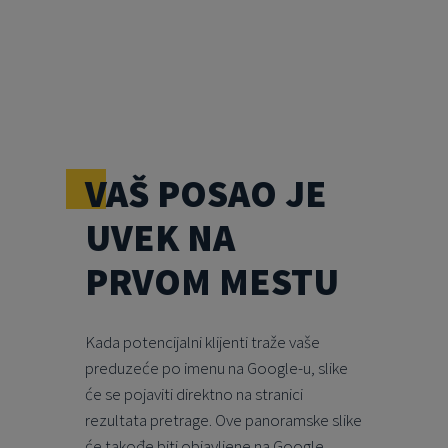
VAŠ POSAO JE
UVEK NA
PRVOM MESTU
Kada potencijalni klijenti traže vaše
preduzeće po imenu na Google-u, slike
će se pojaviti direktno na stranici
rezultata pretrage. Ove panoramske slike
će takođe biti objavljene na Google