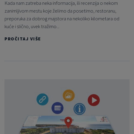
Kada nam zatreba neka informacija, ili recenzija o nekom
zanimljivom mestu koje želimo da posetimo, restoranu,
preporuka za dobrog majstora na nekoliko kilometara od
kuće i slično, uvek tražimo...
PROČITAJ VIŠE